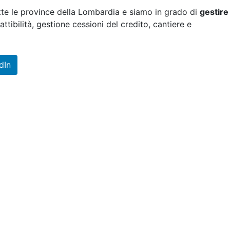
tte le province della Lombardia e siamo in grado di
gestire
 fattibilità, gestione cessioni del credito, cantiere e
dIn