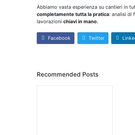
Abbiamo vasta esperienza su cantieri in tu
completamente tutta la pratica
: analisi di
lavorazioni
chiavi in mano.
Facebook
Twitter
Linke
Recommended Posts