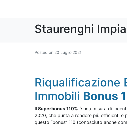
Staurenghi Impian
Posted on
20 Luglio 2021
Riqualificazione
Immobili
Bonus 
Il Superbonus 110%
è una misura di incent
2020, che punta a rendere più efficienti e p
questo “bonus” 110 (conosciuto anche com