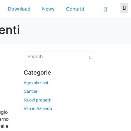
Download
News
Contatti
enti
Categorie
Agevolazioni
Cantieri
Nuovi progetti
Vita in Azienda
ggio
verno
elle