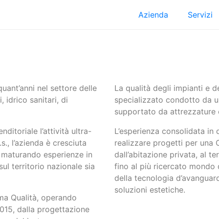
Azienda
Servizi
uant’anni nel settore delle
La qualità degli impianti e d
, idrico sanitari, di
specializzato condotto da un’
supportato da attrezzature 
itoriale l’attività ultra-
L’esperienza consolidata in d
s., l’azienda è cresciuta
realizzare progetti per una 
maturando esperienze in
dall’abitazione privata, al t
ul territorio nazionale sia
fino al più ricercato mondo 
della tecnologia d’avanguard
soluzioni estetiche.
ima Qualità, operando
15, dalla progettazione